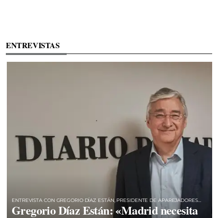
ENTREVISTAS
ENTREVISTA CON GREGORIO DÍAZ ESTÁN, PRESIDENTE DE APAREJADORES
Gregorio Díaz Están: «Madrid necesita
MADRID