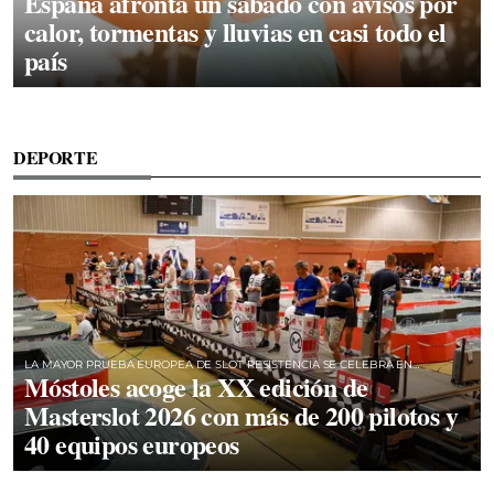
España afronta un sábado con avisos por
calor, tormentas y lluvias en casi todo el
país
DEPORTE
LA MAYOR PRUEBA EUROPEA DE SLOT RESISTENCIA SE CELEBRA EN
Móstoles acoge la XX edición de
MÓSTOLES
Masterslot 2026 con más de 200 pilotos y
40 equipos europeos