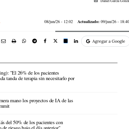
photo_camera
Daniel García Gonzá
Actualizado:
08/jun/26
- 12:02
09/jun/26 - 18:4
Agregar a Google
ng): "El 26% de los pacientes
a tanda de terapia sin necesitarlo por
mera mano los proyectos de IA de las
ummit
ás del 50% de los pacientes con
 de riesgo bajo el día anterior"