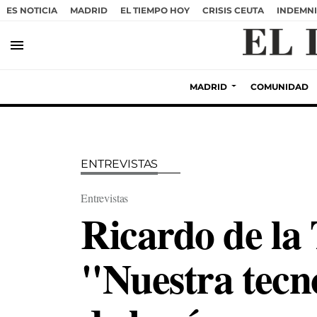
ES NOTICIA
MADRID
EL TIEMPO HOY
CRISIS CEUTA
INDEMNI
menu
MADRID
COMUNIDAD
ENTREVISTAS
Entrevistas
Ricardo de la
"Nuestra tecn