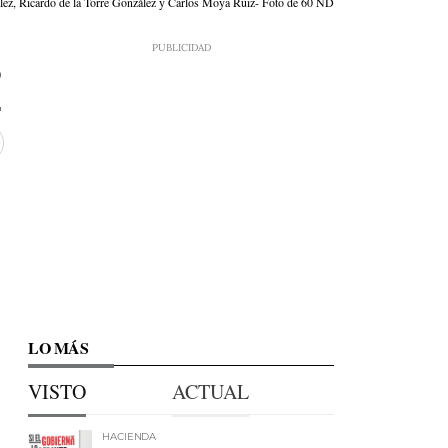
lez, Ricardo de la Torre González y Carlos Moya Ruiz- Foto de 60 ND
0
LO MÁS
VISTO
ACTUAL
HACIENDA