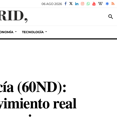
06 AGO 2026
search
ONOMÍA
TECNOLOGÍA
cía (60ND):
vimiento real