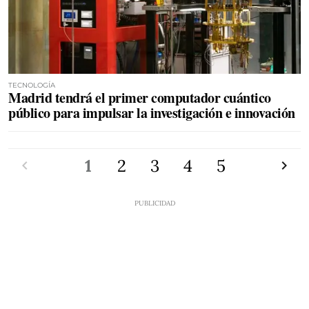
TECNOLOGÍA
Madrid tendrá el primer computador cuántico
público para impulsar la investigación e innovación
Anterior
1
2
3
4
5
Siguien