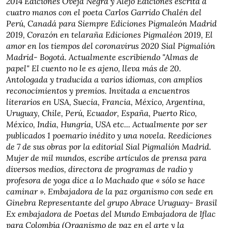
2014 Ediciones Oveja Negra y Alejo Ediciones escrita a
cuatro manos con el poeta Carlos Garrido Chalén del
Perú, Canadá para Siempre Ediciones Pigmaleón Madrid
2019, Corazón en telaraña Ediciones Pigmaléon 2019, El
amor en los tiempos del coronavirus 2020 Sial Pigmalión
Madrid- Bogotá. Actualmente escribiendo "Almas de
papel" El cuento no le es ajeno, lleva más de 20.
Antologada y traducida a varios idiomas, con amplios
reconocimientos y premios. Invitada a encuentros
literarios en USA, Suecia, Francia, México, Argentina,
Uruguay, Chile, Perú, Ecuador, España, Puerto Rico,
México, India, Hungría, USA etc... Actualmente por ser
publicados 1 poemario inédito y una novela. Reediciones
de 7 de sus obras por la editorial Sial Pigmalión Madrid.
Mujer de mil mundos, escribe artículos de prensa para
diversos medios, directora de programas de radio y
profesora de yoga dice a lo Machado que « sólo se hace
caminar ». Embajadora de la paz organismo con sede en
Ginebra Representante del grupo Abrace Uruguay- Brasil
Ex embajadora de Poetas del Mundo Embajadora de Iflac
para Colombia (Organismo de paz en el arte y la