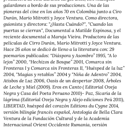
galardones a bordo de sus producciones. Una de las
pioneras del cine en los años 70 en Colombia junto a Ciro
Durán, Mario Mitrotti y Joyce Ventura. Como directora,
guionista y directora: "¿Hasta Cuándo?", "Cuando las
puertas se cierran", Documental a Matilde Espinosa, y el
reciente documental a Maruja Vieira. Productora de las
películas de Cirro Durán, Mario Mitrotti y Joyce Ventura.
Hace 26 años se dedicó de lleno a la literatura con: 29
poemarios publicados: “Diáspora y Asombro” 1995, “A lo
lejos” 2000, “Hechizos de Bosque” 2001, Comarca sin
Fronteras I y Comarca sin Fronteras II, "Huésped de la luz”
2004, "Magias y retablos” 2004 y "Niña de Adentro” 2004,
Atisbos de Luz 2006, Oasis de un despertar 2008, Árboles
de Leche y Miel (2009). Eros en Canto ( Editorial Oveja
Negra y Casa del Poeta Peruano 2010)- Paz, Sicaria de la
lágrima (Editorial Oveja Negra y Alejo ediciones Peú 2011),
LIBERTAD, huésped del corazón Editions du Cygne 2014,
versión bilingüe francés español, Antología de Bella Clara
Ventura de la Fundación Cultural y de la Academia
Internacional Orient Occidente Rumania, versión