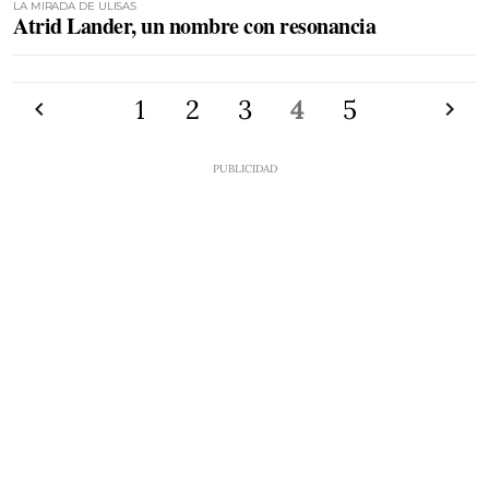
LA MIRADA DE ULISAS
Atrid Lander, un nombre con resonancia
Anterior
1
2
3
4
5
Siguien