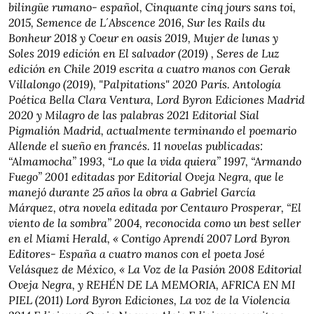
bilingüe rumano- español, Cinquante cinq jours sans toi,
2015, Semence de L´Abscence 2016, Sur les Rails du
Bonheur 2018 y Coeur en oasis 2019, Mujer de lunas y
Soles 2019 edición en El salvador (2019) , Seres de Luz
edición en Chile 2019 escrita a cuatro manos con Gerak
Villalongo (2019), "Palpitations" 2020 París. Antología
Poética Bella Clara Ventura, Lord Byron Ediciones Madrid
2020 y Milagro de las palabras 2021 Editorial Sial
Pigmalión Madrid, actualmente terminando el poemario
Allende el sueño en francés. 11 novelas publicadas:
“Almamocha” 1993, “Lo que la vida quiera” 1997, “Armando
Fuego” 2001 editadas por Editorial Oveja Negra, que le
manejó durante 25 años la obra a Gabriel García
Márquez, otra novela editada por Centauro Prosperar, “El
viento de la sombra” 2004, reconocida como un best seller
en el Miami Herald, « Contigo Aprendí 2007 Lord Byron
Editores- España a cuatro manos con el poeta José
Velásquez de México, « La Voz de la Pasión 2008 Editorial
Oveja Negra, y REHÉN DE LA MEMORIA, AFRICA EN MI
PIEL (2011) Lord Byron Ediciones, La voz de la Violencia