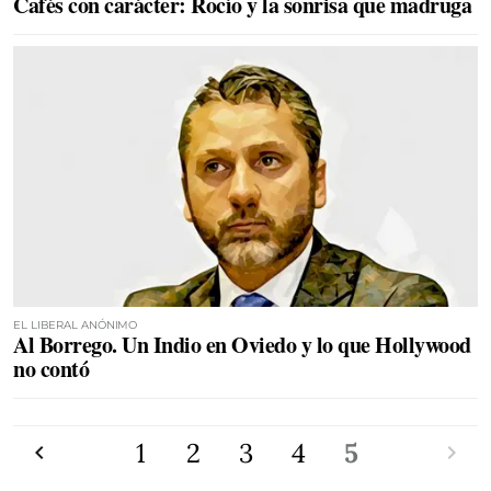
Cafés con carácter: Rocío y la sonrisa que madruga
EL LIBERAL ANÓNIMO
Al Borrego. Un Indio en Oviedo y lo que Hollywood
no contó
Anterior
1
2
3
4
5
Siguien