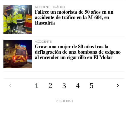
ACCIDENTE TRÁFICO
Fallece un motorista de 50 años en un
accidente de tráfico en la M-604, en
Rascafría
ACCIDENTE
Grave una mujer de 80 años tras la
deflagración de una bombona de oxígeno
al encender un cigarrillo en El Molar
Anterior
1
2
3
4
5
Siguien