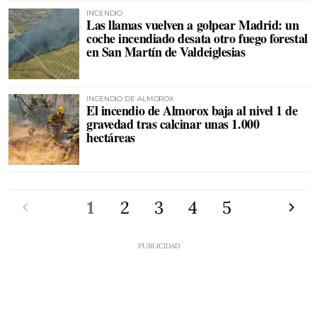
INCENDIO
Las llamas vuelven a golpear Madrid: un
coche incendiado desata otro fuego forestal
en San Martín de Valdeiglesias
INCENDIO DE ALMOROX
El incendio de Almorox baja al nivel 1 de
gravedad tras calcinar unas 1.000
hectáreas
Anterior
1
2
3
4
5
Siguien