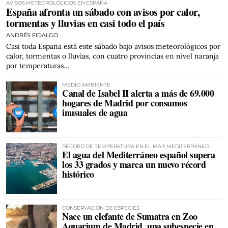
AVISOS METEOROLÓGICOS EN ESPAÑA
España afronta un sábado con avisos por calor,
tormentas y lluvias en casi todo el país
ANDRÉS FIDALGO
Casi toda España está este sábado bajo avisos meteorológicos por
calor, tormentas o lluvias, con cuatro provincias en nivel naranja
por temperaturas…
MEDIO AMBIENTE
Canal de Isabel II alerta a más de 69.000
hogares de Madrid por consumos
inusuales de agua
RÉCORD DE TEMPERATURA EN EL MAR MEDITERRÁNEO
El agua del Mediterráneo español supera
los 33 grados y marca un nuevo récord
histórico
CONSERVACIÓN DE ESPECIES
Nace un elefante de Sumatra en Zoo
Aquarium de Madrid, una subespecie en