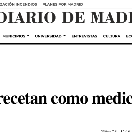
ZACIÓN INCENDIOS
PLANES POR MADRID
MUNICIPIOS
UNIVERSIDAD
ENTREVISTAS
CULTURA
EC
 recetan como medi
23/jun/26
- 12:16