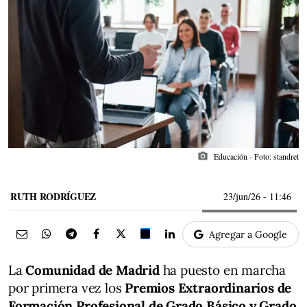
photo_camera
Educación - Foto: standret
RUTH RODRÍGUEZ
23/jun/26
- 11:46
Agregar a Google
La
Comunidad de Madrid
ha puesto en marcha
por primera vez los
Premios Extraordinarios de
Formación Profesional de Grado Básico y Grado