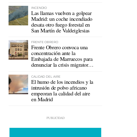
mutualistas
INCENDIO
Las llamas vuelven a golpear
Madrid: un coche incendiado
desata otro fuego forestal en
San Martín de Valdeiglesias
FRENTE OBRERO
Frente Obrero convoca una
concentración ante la
Embajada de Marruecos para
denunciar la crisis migratoria
en Ceuta
CALIDAD DEL AIRE
El humo de los incendios y la
intrusión de polvo africano
empeoran la calidad del aire
en Madrid