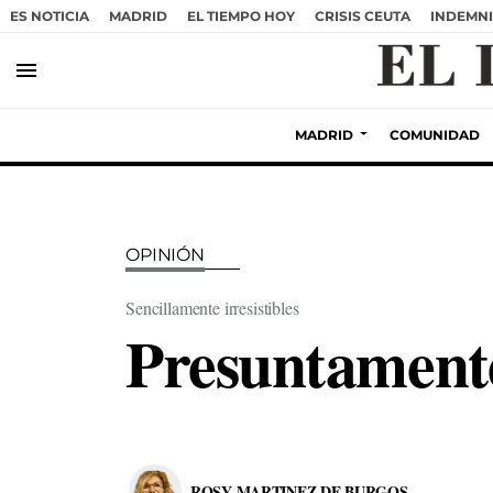
ES NOTICIA
MADRID
EL TIEMPO HOY
CRISIS CEUTA
INDEMNI
menu
MADRID
COMUNIDAD
OPINIÓN
Sencillamente irresistibles
Presuntamente
ROSY MARTINEZ DE BURGOS