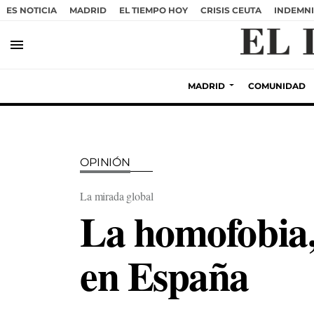
ES NOTICIA
MADRID
EL TIEMPO HOY
CRISIS CEUTA
INDEMNI
menu
MADRID
COMUNIDAD
OPINIÓN
La mirada global
La homofobia,
en España