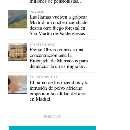
millones de pensionistas
mutualistas
INCENDIO
Las llamas vuelven a golpear
Madrid: un coche incendiado
desata otro fuego forestal en
San Martín de Valdeiglesias
FRENTE OBRERO
Frente Obrero convoca una
concentración ante la
Embajada de Marruecos para
denunciar la crisis migratoria
en Ceuta
CALIDAD DEL AIRE
El humo de los incendios y la
intrusión de polvo africano
empeoran la calidad del aire
en Madrid