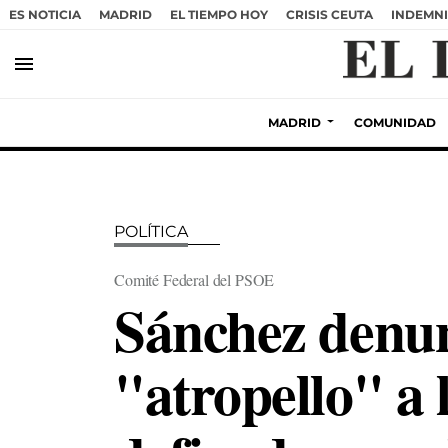
ES NOTICIA
MADRID
EL TIEMPO HOY
CRISIS CEUTA
INDEMNI
menu
MADRID
COMUNIDAD
POLÍTICA
Comité Federal del PSOE
Sánchez denun
"atropello" a 