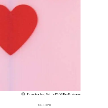
photo_camera
Pedro Sánchez | Foto de PSOE/Eva Ercolanese