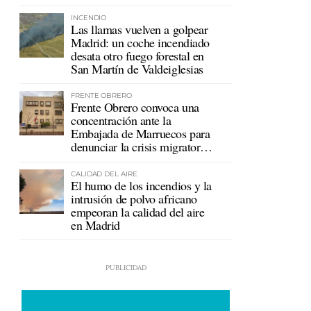
mutualistas
INCENDIO
Las llamas vuelven a golpear
Madrid: un coche incendiado
desata otro fuego forestal en
San Martín de Valdeiglesias
FRENTE OBRERO
Frente Obrero convoca una
concentración ante la
Embajada de Marruecos para
denunciar la crisis migratoria
en Ceuta
CALIDAD DEL AIRE
El humo de los incendios y la
intrusión de polvo africano
empeoran la calidad del aire
en Madrid