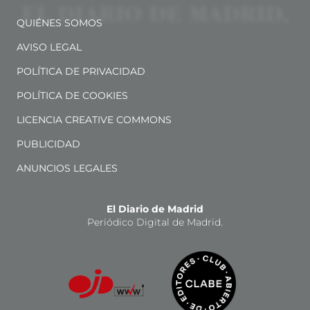
QUIÉNES SOMOS
AVISO LEGAL
POLÍTICA DE PRIVACIDAD
POLÍTICA DE COOKIES
LICENCIA CREATIVE COMMONS
PUBLICIDAD
ANUNCIOS LEGALES
El Diario de Madrid
Periódico Digital de Madrid.