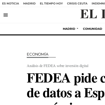
ES NOTICIA
MADRID
EL TIEMPO HOY
CRISIS CEUTA
INDEMNI
menu
MADRID
COMUNIDAD
ECONOMÍA
Análisis de FEDEA sobre inversión digital
FEDEA pide co
de datos a Esp