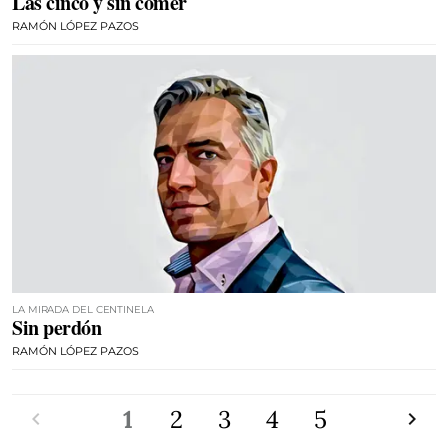
Las cinco y sin comer
RAMÓN LÓPEZ PAZOS
LA MIRADA DEL CENTINELA
Sin perdón
RAMÓN LÓPEZ PAZOS
Anterior
1
2
3
4
5
Siguien