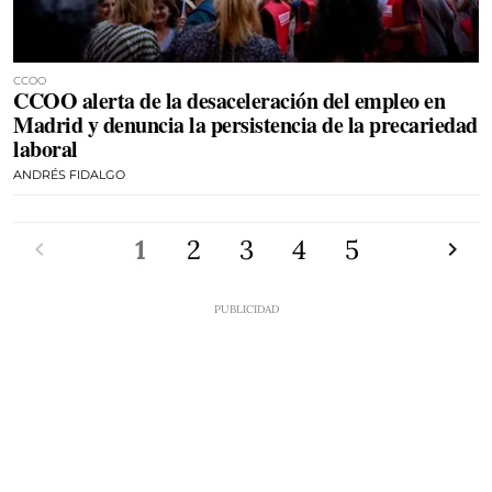
CCOO
CCOO alerta de la desaceleración del empleo en
Madrid y denuncia la persistencia de la precariedad
laboral
ANDRÉS FIDALGO
Anterior
1
2
3
4
5
Siguien