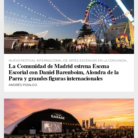
NUEVO FESTIVAL INTERNACIONAL DE ARTES ESCÉNICAS EN LA COMUNIDAD
La Comunidad de Madrid estrena Escena
DE MADRID
Escorial con Daniel Barenboim, Alondra de la
Parra y grandes figuras internacionales
ANDRÉS FIDALGO