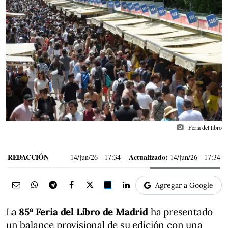
photo_camera
Feria del libro
REDACCIÓN
Actualizado:
14/jun/26
- 17:34
14/jun/26 - 17:34
Agregar a Google
La
85ª Feria del Libro de Madrid
ha presentado
un balance provisional de su edición con una