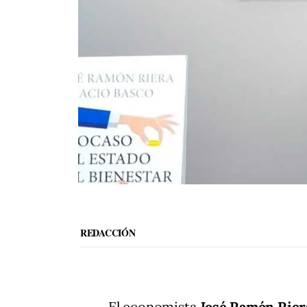
REDACCIÓN
El economista
José Ramón Rier