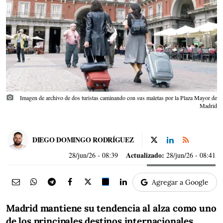
photo_camera
Imagen de archivo de dos turistas caminando con sus maletas por la Plaza Mayor de
Madrid
DIEGO DOMINGO RODRÍGUEZ
Actualizado:
28/jun/26
- 08:39
28/jun/26 - 08:41
Agregar a Google
Madrid mantiene su tendencia al alza como uno
de los principales destinos internacionales
,