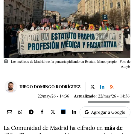
photo_camera
Los médicos de Madrid tras la pancarta pidiendo un Estatuto Marco propio - Foto de
Amyts
DIEGO DOMINGO RODRÍGUEZ
Actualizado:
22/may/26
- 14:36
22/may/26 - 14:36
Agregar a Google
La Comunidad de Madrid ha cifrado en
más de