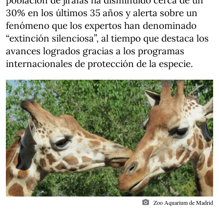
población de jirafas ha disminuido cerca de un
30% en los últimos 35 años y alerta sobre un
fenómeno que los expertos han denominado
“extinción silenciosa”, al tiempo que destaca los
avances logrados gracias a los programas
internacionales de protección de la especie.
photo_camera
Zoo Aquarium de Madrid