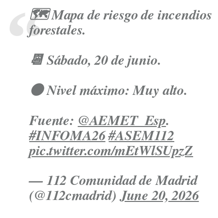
🗺️ Mapa de riesgo de incendios
forestales.
📆 Sábado, 20 de junio.
🟠 Nivel máximo: Muy alto.
Fuente:
@AEMET_Esp
.
#INFOMA26
#ASEM112
pic.twitter.com/mEtWlSUpzZ
— 112 Comunidad de Madrid
(@112cmadrid)
June 20, 2026