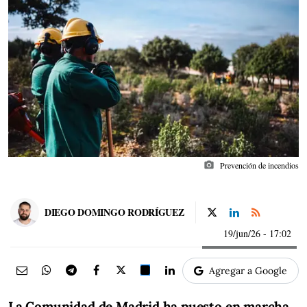
photo_camera
Prevención de incendios
DIEGO DOMINGO RODRÍGUEZ
19/jun/26
- 17:02
Agregar a Google
La Comunidad de Madrid ha puesto en marcha