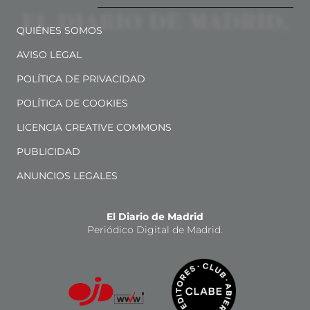
QUIÉNES SOMOS
AVISO LEGAL
POLÍTICA DE PRIVACIDAD
POLÍTICA DE COOKIES
LICENCIA CREATIVE COMMONS
PUBLICIDAD
ANUNCIOS LEGALES
El Diario de Madrid
Periódico Digital de Madrid.