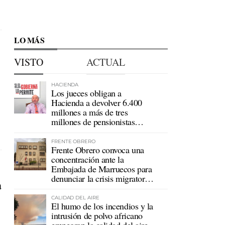
LO MÁS
VISTO
ACTUAL
HACIENDA
Los jueces obligan a
Hacienda a devolver 6.400
millones a más de tres
millones de pensionistas
mutualistas
FRENTE OBRERO
Frente Obrero convoca una
concentración ante la
Embajada de Marruecos para
denunciar la crisis migratoria
a
en Ceuta
CALIDAD DEL AIRE
El humo de los incendios y la
intrusión de polvo africano