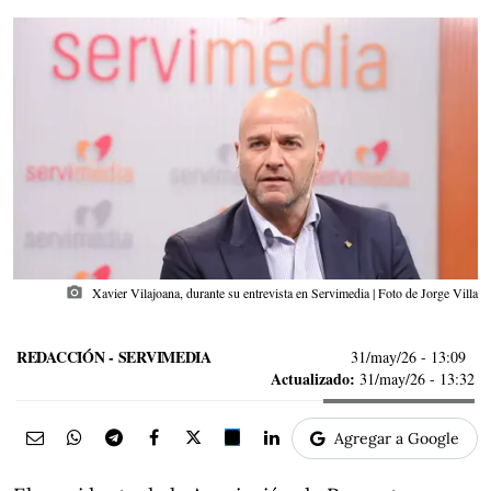
photo_camera
Xavier Vilajoana, durante su entrevista en Servimedia | Foto de Jorge Villa
REDACCIÓN - SERVIMEDIA
31/may/26
- 13:09
Actualizado:
31/may/26 - 13:32
Agregar a Google