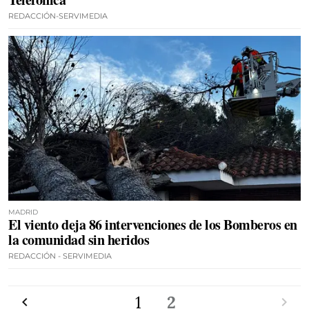
REDACCIÓN-SERVIMEDIA
MADRID
El viento deja 86 intervenciones de los Bomberos en
la comunidad sin heridos
REDACCIÓN - SERVIMEDIA
Anterior
1
2
Siguien