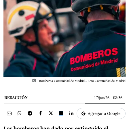
photo_camera
Bomberos Comunidad de Madrid - Foto Comunidad de Madrid
REDACCIÓN
17/jun/26
- 08:36
Agregar a Google
Los bomberos han dado por extinguido el