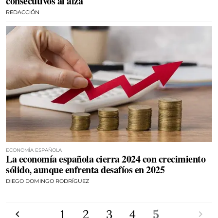
consecutivos al alza
REDACCIÓN
ECONOMÍA ESPAÑOLA
La economía española cierra 2024 con crecimiento
sólido, aunque enfrenta desafíos en 2025
DIEGO DOMINGO RODRÍGUEZ
Anterior
1
2
3
4
5
Siguien