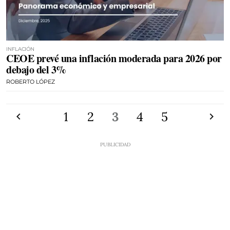
INFLACIÓN
CEOE prevé una inflación moderada para 2026 por
debajo del 3%
ROBERTO LÓPEZ
Anterior
1
2
3
4
5
Siguien