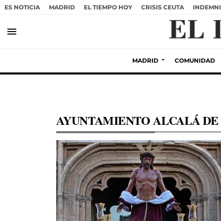
ES NOTICIA
MADRID
EL TIEMPO HOY
CRISIS CEUTA
INDEMNI
menu
MADRID
COMUNIDAD
AYUNTAMIENTO ALCALÁ DE