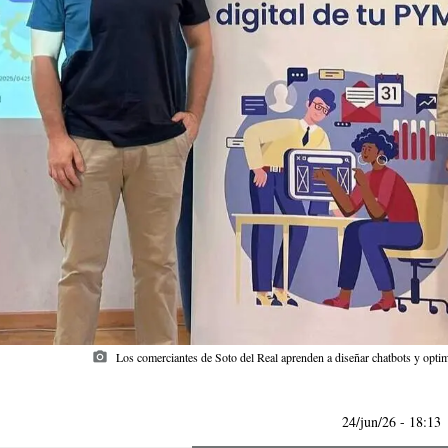
photo_camera
Los comerciantes de Soto del Real aprenden a diseñar chatbots y optimiz
24/jun/26
- 18:13