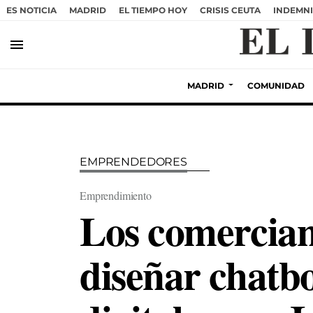
ES NOTICIA
MADRID
EL TIEMPO HOY
CRISIS CEUTA
INDEMNI
menu
MADRID
COMUNIDAD
EMPRENDEDORES
Emprendimiento
Los comercian
diseñar chatbo