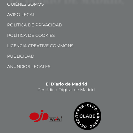
QUIÉNES SOMOS
AVISO LEGAL
POLÍTICA DE PRIVACIDAD
POLÍTICA DE COOKIES
LICENCIA CREATIVE COMMONS
PUBLICIDAD
ANUNCIOS LEGALES
El Diario de Madrid
Periódico Digital de Madrid.