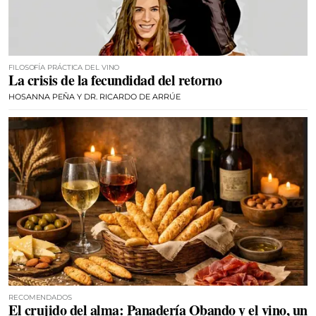
FILOSOFÍA PRÁCTICA DEL VINO
La crisis de la fecundidad del retorno
HOSANNA PEÑA Y DR. RICARDO DE ARRÚE
RECOMENDADOS
El crujido del alma: Panadería Obando y el vino, un