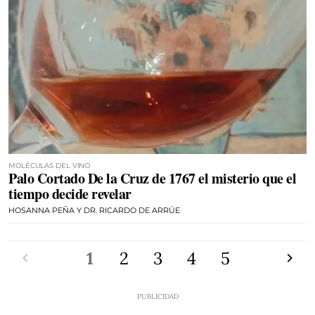
MOLÉCULAS DEL VINO
Palo Cortado De la Cruz de 1767 el misterio que el
tiempo decide revelar
HOSANNA PEÑA Y DR. RICARDO DE ARRÚE
Anterior
1
2
3
4
5
Siguien