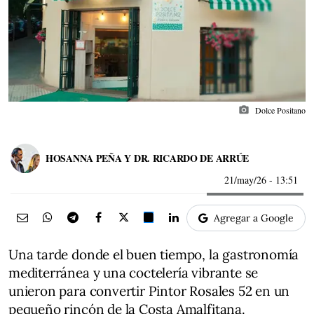
photo_camera
Dolce Positano
HOSANNA PEÑA Y DR. RICARDO DE ARRÚE
21/may/26
- 13:51
Agregar a Google
Una tarde donde el buen tiempo, la gastronomía
mediterránea y una coctelería vibrante se
unieron para convertir Pintor Rosales 52 en un
pequeño rincón de la Costa Amalfitana.