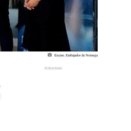
photo_camera
Excmo. Embajador de Noruega