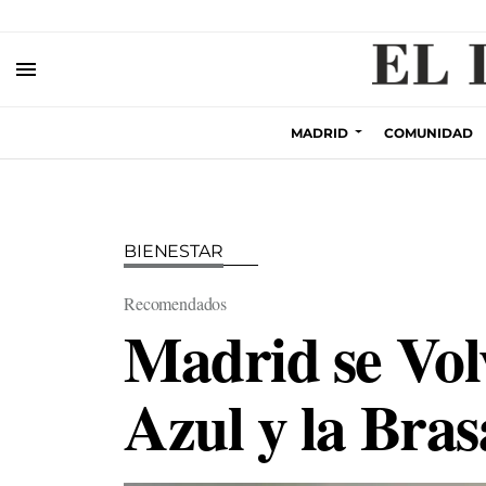
ES NOTICIA
MADRID
EL TIEMPO HOY
CRISIS CEUTA
INDEMNI
menu
MADRID
COMUNIDAD
BIENESTAR
Recomendados
Madrid se Vol
Azul y la Bra