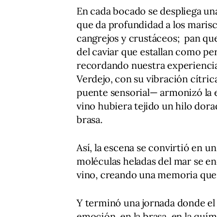
En cada bocado se despliega una 
que da profundidad a los marisc
cangrejos y crustáceos; pan que
del caviar que estallan como per
recordando nuestra experiencia
Verdejo, con su vibración cítri
puente sensorial— armonizó la e
vino hubiera tejido un hilo dorad
brasa.
Así, la escena se convirtió en u
moléculas heladas del mar se en
vino, creando una memoria qu
Y terminó una jornada donde el 
emoción, en la brasa, en la quími