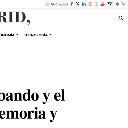
07 AGO 2026
search
ONOMÍA
TECNOLOGÍA
bando y el
memoria y