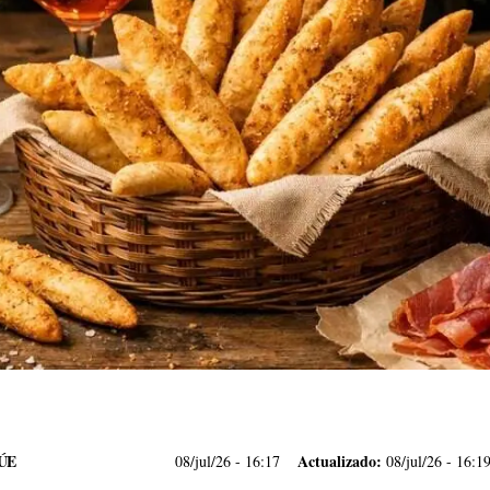
ÚE
Actualizado:
08/jul/26
- 16:17
08/jul/26 - 16:1