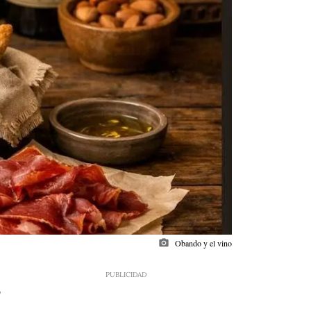
photo_camera
Obando y el vino
9