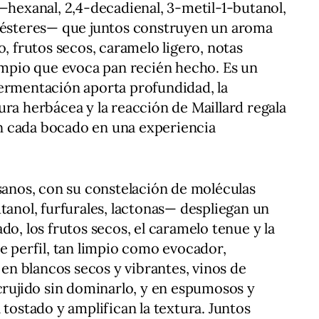
 —hexanal, 2,4-decadienal, 3-metil-1-butanol,
s ésteres— que juntos construyen un aroma
o, frutos secos, caramelo ligero, notas
limpio que evoca pan recién hecho. Es un
fermentación aporta profundidad, la
ura herbácea y la reacción de Maillard regala
n cada bocado en una experiencia
esanos, con su constelación de moléculas
tanol, furfurales, lactonas— despliegan un
do, los frutos secos, el caramelo tenue y la
se perfil, tan limpio como evocador,
n blancos secos y vibrantes, vinos de
 crujido sin dominarlo, y en espumosos y
 tostado y amplifican la textura. Juntos