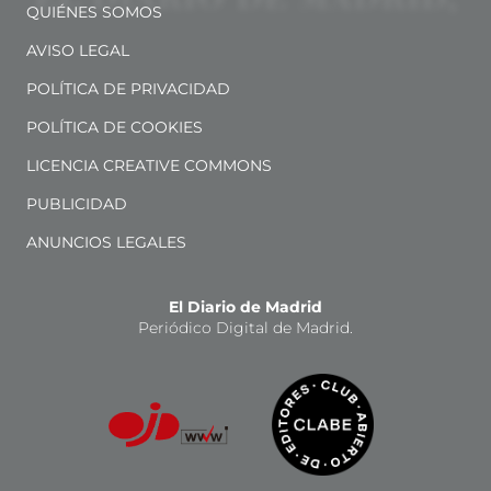
QUIÉNES SOMOS
AVISO LEGAL
POLÍTICA DE PRIVACIDAD
POLÍTICA DE COOKIES
LICENCIA CREATIVE COMMONS
PUBLICIDAD
ANUNCIOS LEGALES
El Diario de Madrid
Periódico Digital de Madrid.