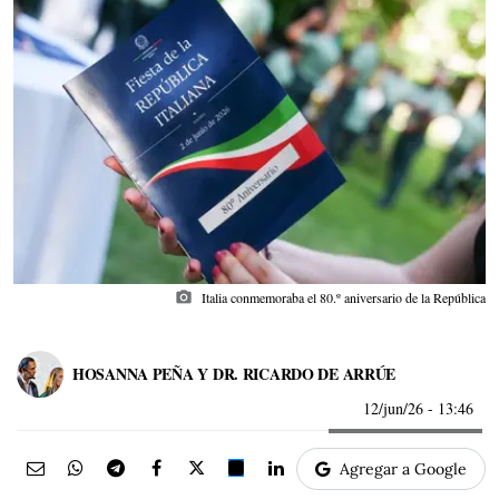
photo_camera
Italia conmemoraba el 80.º aniversario de la República
HOSANNA PEÑA Y DR. RICARDO DE ARRÚE
12/jun/26
- 13:46
Agregar a Google