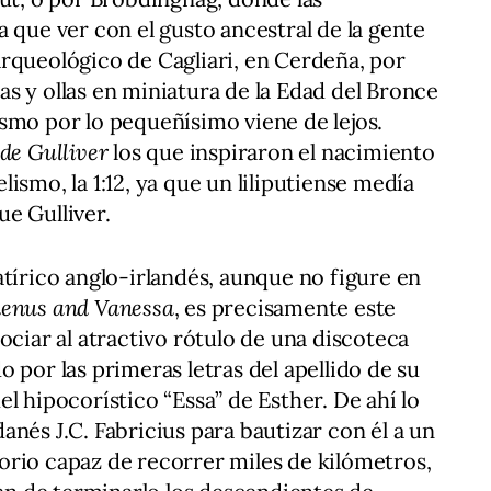
 que ver con el gusto ancestral de la gente
rqueológico de Cagliari, en Cerdeña, por
s y ollas en miniatura de la Edad del Bronce
smo por lo pequeñísimo viene de lejos.
 de Gulliver
los que inspiraron el nacimiento
ismo, la 1:12, ya que un liliputiense medía
e Gulliver.
atírico anglo-irlandés, aunque no figure en
enus and Vanessa
, es precisamente este
ociar al atractivo rótulo de una discoteca
 por las primeras letras del apellido de su
l hipocorístico “Essa” de Esther. De ahí lo
nés J.C. Fabricius para bautizar con él a un
orio capaz de recorrer miles de kilómetros,