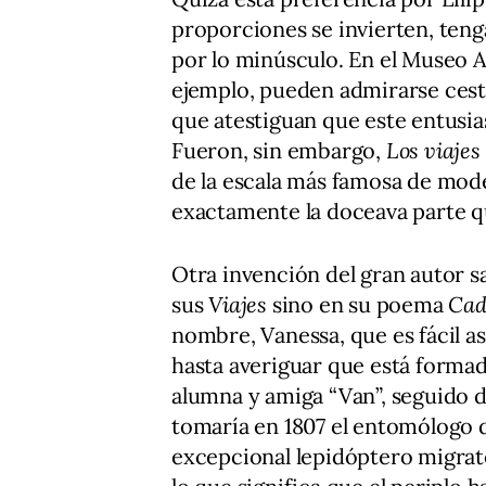
proporciones se invierten, tenga
por lo minúsculo. En el Museo A
ejemplo, pueden admirarse cesta
que atestiguan que este entusia
Fueron, sin embargo,
Los viajes
de la escala más famosa de model
exactamente la doceava parte qu
Otra invención del gran autor s
sus
Viajes
sino en su poema
Cad
nombre, Vanessa, que es fácil as
hasta averiguar que está formado
alumna y amiga “Van”, seguido de
tomaría en 1807 el entomólogo da
excepcional lepidóptero migrat