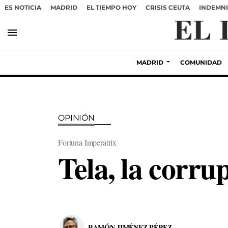
ES NOTICIA
MADRID
EL TIEMPO HOY
CRISIS CEUTA
INDEMNI
menu
MADRID
COMUNIDAD
OPINIÓN
Fortuna Imperatrix
Tela, la corru
RAMÓN JIMÉNEZ PÉREZ