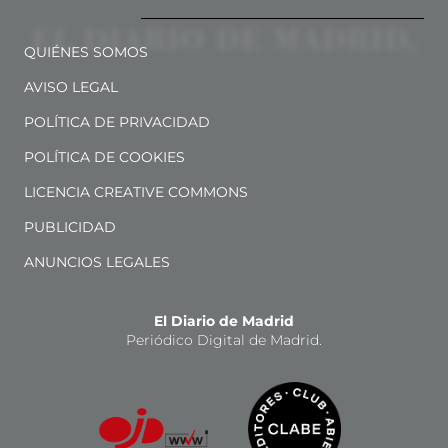
QUIÉNES SOMOS
AVISO LEGAL
POLÍTICA DE PRIVACIDAD
POLÍTICA DE COOKIES
LICENCIA CREATIVE COMMONS
PUBLICIDAD
ANUNCIOS LEGALES
El Diario de Madrid
Periódico Digital de Madrid.