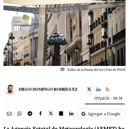
photo_camera
Toldos de la Puerta del Sol | Foto de PSOE
DIEGO DOMINGO RODRÍGUEZ
05/jul/26
- 08:38
Agregar a Google
La Agencia Estatal de Meteorología (AEMET) ha