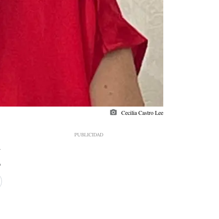
photo_camera
Cecilia Castro Lee
4