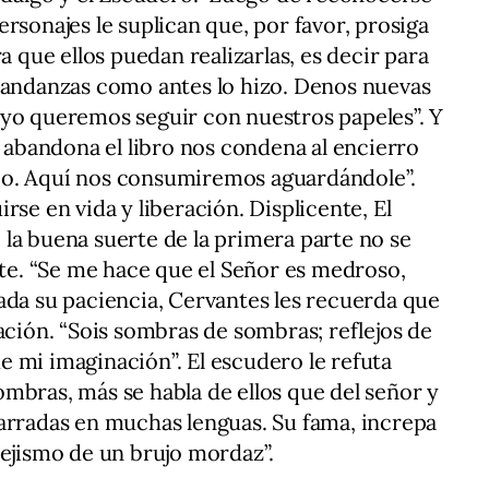
rsonajes le suplican que, por favor, prosiga
a que ellos puedan realizarlas, es decir para
s andanzas como antes lo hizo. Denos nuevas
 yo queremos seguir con nuestros papeles”. Y
a abandona el libro nos condena al encierro
bo. Aquí nos consumiremos aguardándole”.
rse en vida y liberación. Displicente, El
la buena suerte de la primera parte no se
rte. “Se me hace que el Señor es medroso,
ada su paciencia, Cervantes les recuerda que
ación. “Sois sombras de sombras; reflejos de
 de mi imaginación”. El escudero le refuta
mbras, más se habla de ellos que del señor y
arradas en muchas lenguas. Su fama, increpa
pejismo de un brujo mordaz”.