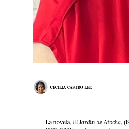
CECILIA CASTRO LEE
La novela,
El Jardín de Atocha
, (