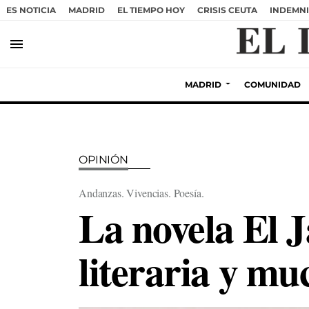
ES NOTICIA
MADRID
EL TIEMPO HOY
CRISIS CEUTA
INDEMNI
menu
MADRID
COMUNIDAD
OPINIÓN
Andanzas. Vivencias. Poesía.
La novela El 
literaria y m