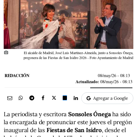
photo_camera
El alcalde de Madrid, José Luis Martínez-Almeida, junto a Sonsoles Ónega,
pregonera de las Fiestas de San Isidro 2026 - Foto Ayuntamiento de Madrid
REDACCIÓN
08/may/26
- 08:13
Actualizado:
08/may/26 - 08:13
Agregar a Google
La periodista y escritora
Sonsoles Ónega
ha sido
la encargada de pronunciar este jueves el pregón
inaugural de las
Fiestas de San Isidro
, desde el