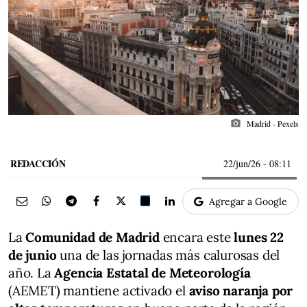
photo_camera
Madrid - Pexels
REDACCIÓN
22/jun/26
- 08:11
Agregar a Google
La
Comunidad de Madrid
encara este
lunes 22
de junio
una de las jornadas más calurosas del
año. La
Agencia Estatal de Meteorología
(AEMET) mantiene activado el
aviso naranja por