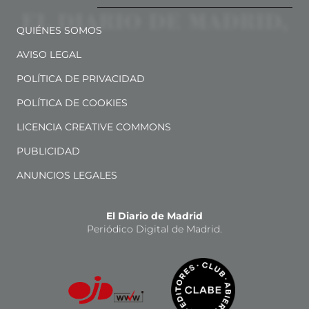
QUIÉNES SOMOS
AVISO LEGAL
POLÍTICA DE PRIVACIDAD
POLÍTICA DE COOKIES
LICENCIA CREATIVE COMMONS
PUBLICIDAD
ANUNCIOS LEGALES
El Diario de Madrid
Periódico Digital de Madrid.