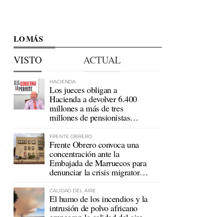
LO MÁS
VISTO
ACTUAL
HACIENDA
Los jueces obligan a
Hacienda a devolver 6.400
millones a más de tres
millones de pensionistas
mutualistas
FRENTE OBRERO
Frente Obrero convoca una
concentración ante la
Embajada de Marruecos para
denunciar la crisis migratoria
en Ceuta
CALIDAD DEL AIRE
El humo de los incendios y la
intrusión de polvo africano