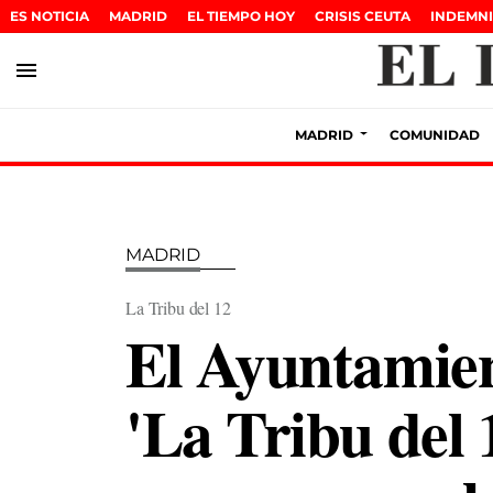
ES NOTICIA
MADRID
EL TIEMPO HOY
CRISIS CEUTA
INDEMNI
menu
MADRID
COMUNIDAD
MADRID
La Tribu del 12
El Ayuntamien
'La Tribu del 