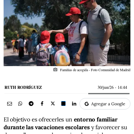
photo_camera
Familias de acogida - Foto Comunidad de Madrid
RUTH RODRÍGUEZ
30/jun/26
- 14:44
Agregar a Google
El objetivo es ofrecerles un
entorno familiar
durante las vacaciones escolares
y favorecer su