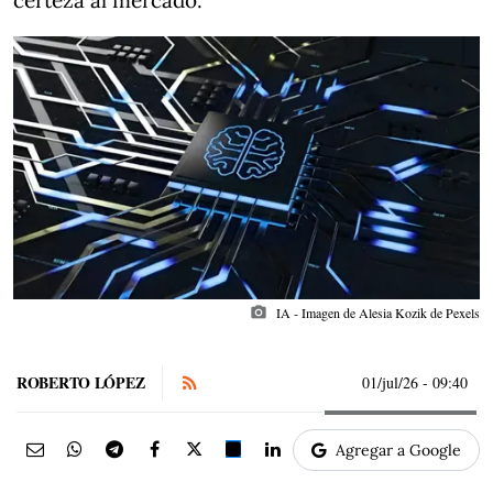
certeza al mercado.
photo_camera
IA - Imagen de Alesia Kozik de Pexels
ROBERTO LÓPEZ
01/jul/26
- 09:40
Agregar a Google