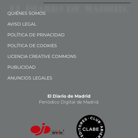
QUIÉNES SOMOS
AVISO LEGAL
POLÍTICA DE PRIVACIDAD
POLÍTICA DE COOKIES
LICENCIA CREATIVE COMMONS
PUBLICIDAD
ANUNCIOS LEGALES
El Diario de Madrid
Periódico Digital de Madrid.